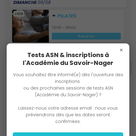
DIMANCHE
09/08
11/18
PILATES
12h15 - 13h00
Réserver
×
= Activité Premium
Tests ASN & inscriptions à
l'Académie du Savoir-Nager
Télécharger le planning
Vous souhaitez être informé(e) dès l'ouverture des
inscriptions
ou des prochaines sessions de tests ASN
(Académie du Savoir-Nager) ?
Laissez-nous votre adresse email : nous vous
préviendrons dès que les dates seront
confirmées.