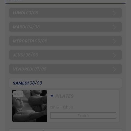
LUNDI
03/08
MARDI
04/08
MERCREDI
05/08
JEUDI
06/08
VENDREDI
07/08
SAMEDI
08/08
9/18
PILATES
12h15 - 13h00
Expiré