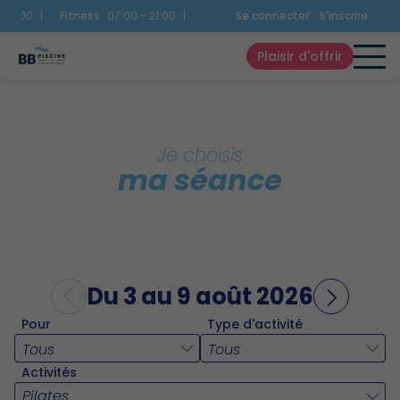
:00
|
Fitness
:
07:00 - 21:00
|
Bien-Être
:
Se connecter
10:00 - 20:45
|
S'inscrire
Snack
:
10:3
Plaisir d'offrir
Je choisis
ma séance
Du 3 au 9 août 2026
Pour
Type d'activité
Activités
Pilates