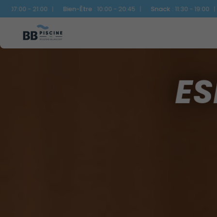
Bien-Être
:
10:00 - 20:45
|
Snack
:
11:30 - 19:00
|
Solarium
:
12:00 
ES