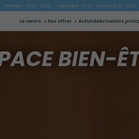
planning
aquatique
offre - pro
- 20:30
Aquatique
:
07:00 - 09:00 et 12:00 - 21:00
|
Fitness
:
07:00 -
et cse
accès &
extérieur
contact
offre -
le centre
nos offres
activités
actus
infos prati
forme
anniversaire
règles
PACE BIEN-Ê