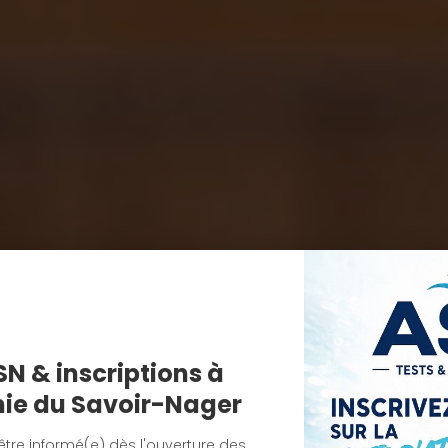
SN & inscriptions à
ie du Savoir-Nager
tre informé(e) dès l'ouverture des