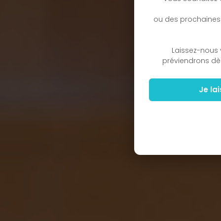
ou des prochaines
Laissez-nous 
préviendrons dè
Je la