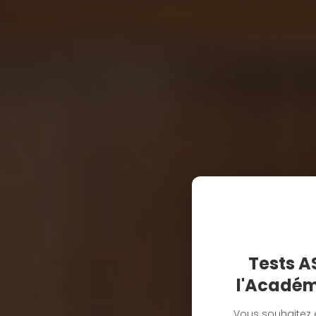
Tests A
l'Académ
Vous souhaitez ê