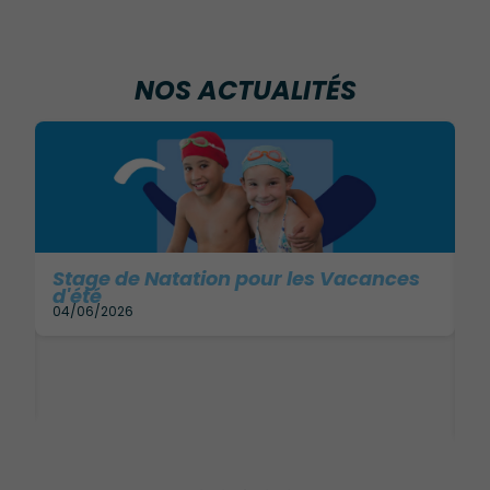
NOS ACTUALITÉS
Stage de Natation pour les Vacances
d'été
04/06/2026
N
14