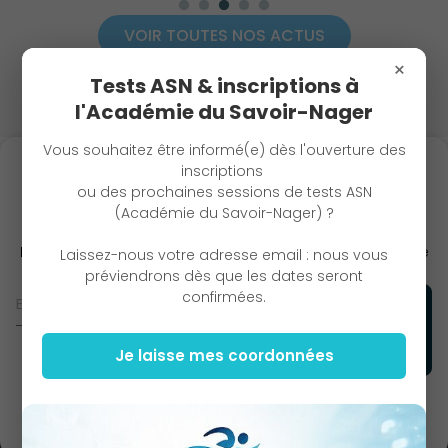
VOIR TOUTES NOS ACTUS
×
Tests ASN & inscriptions à
l'Académie du Savoir-Nager
Vous souhaitez être informé(e) dès l'ouverture des
inscriptions
ou des prochaines sessions de tests ASN
(Académie du Savoir-Nager) ?
INSCRIVEZ-VOUS À NOTRE NEWSLETTER
Recevez toutes nos informations directement dans votre
Laissez-nous votre adresse email : nous vous
boite mail et ne manquez plus aucune actualité !
préviendrons dès que les dates seront
confirmées.
Je laisse mes coordonnées
En vous inscrivant, vous acceptez notre
politique de
confidentialité.