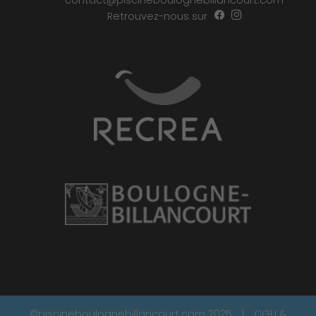
contact@piscineboulognebillancourt.com
Retrouvez-nous sur
©piscineboulognebillancourt.com 2025
|
CGU &