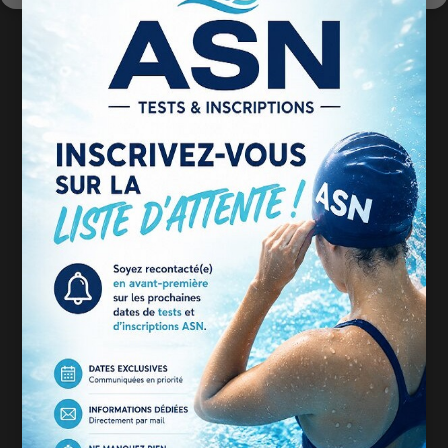
PISCINE BOULOGNE
BILLANCOURT
165 Rue du Vieux Pont de Sèvres,
92100 Boulogne-Billancourt
PAGES
Le centre
Activités
Infos Pratiques
Réserver
Actus