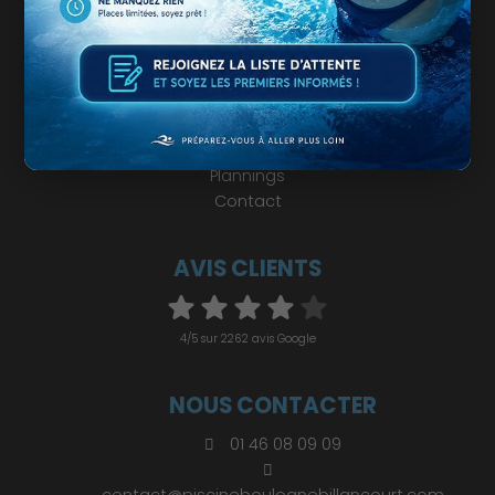
Chèques Cadeaux
INFORMATIONS
Horaires
Tarifs et abonnements
Plannings
Contact
AVIS CLIENTS
4/5 sur 2262 avis Google
NOUS CONTACTER
01 46 08 09 09