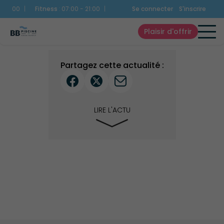
1:00
|
Fitness
:
07:00 - 21:00
|
Bien-Être
Se connecter
:
10:00 - 20:45
S'inscrire
|
Snack
:
10:
Plaisir d'offrir
Partagez cette actualité :
LIRE L'ACTU